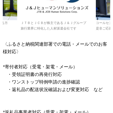
ある方
ＪＴＢとＪＣＢが株主であるＪ＆Ｊグループ
コールセン
旅行業界に特化した人材派遣会社です
是非ご応募
〈ふるさと納税関連部署での電話・メールでのお客
様対応〉
*寄付者対応（受電・架電・メール）
・受領証明書の再発行対応
・ワンストップ特例申請の進捗確認
・返礼品の配送状況確認および変更対応 など
*返礼品事業者対応（受電・架電・メール）