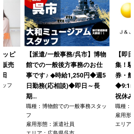
ョッピ
【派遣/一般事務/呉市】博物
【即日
行販売
館での一般後方事務のお仕
集！駅
和田
事です
♪
◆時給1,250円◆週5
券・
タッフ
日勤務(応相談)◆即日～長
◆9:
期...
祝休み 
職種：博物館での一般事務スタッ
職種：
フ
雇用形
雇用形態：派遣社員
エリア
エリア：広島県呉市