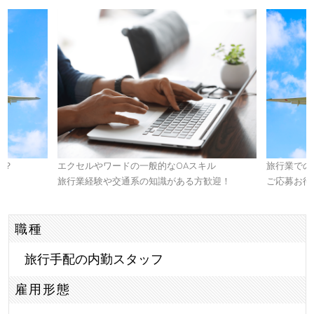
か？
エクセルやワードの一般的なOAスキル
旅行業での
旅行業経験や交通系の知識がある方歓迎！
ご応募お待
職種
旅行手配の内勤スタッフ
雇用形態