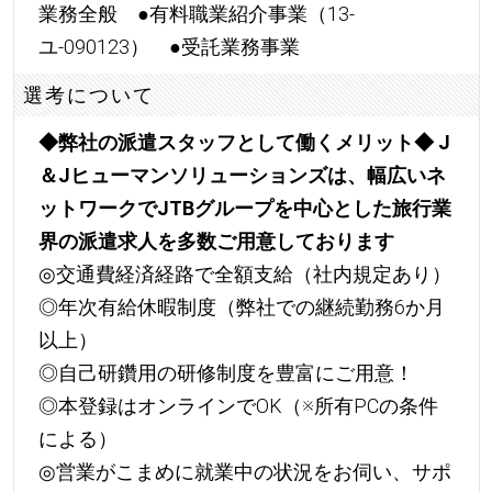
業務全般 ●有料職業紹介事業（13-
ユ-090123） ●受託業務事業
選考について
◆弊社の派遣スタッフとして働くメリット◆
J
＆Jヒューマンソリューションズは、幅広いネ
ットワークでJTBグループを中心とした旅行業
界の派遣求人を多数ご用意しております
◎交通費経済経路で全額支給（社内規定あり）
◎年次有給休暇制度（弊社での継続勤務6か月
以上）
◎自己研鑽用の研修制度を豊富にご用意！
◎本登録はオンラインでOK（※所有PCの条件
による）
◎営業がこまめに就業中の状況をお伺い、サポ