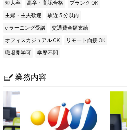
短大卒
高卒・高認合格
ブランク OK
主婦・主夫歓迎
駅近 5 分以内
e ラーニング受講
交通費全額支給
オフィスカジュアル OK
リモート面接 OK
職場見学可
学歴不問
業務内容