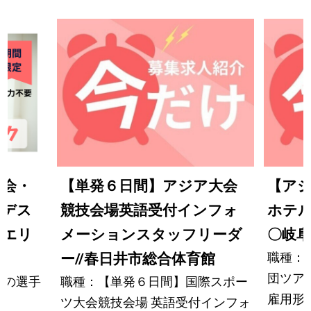
大会・
【単発６日間】アジア大会
【ア
営デス
競技会場英語受付インフォ
ホテ
城エリ
メーションスタッフリーダ
〇岐
職種：
ー//春日井市総合体育館
団ツア
トの選手
職種：【単発６日間】国際スポー
雇用形
ツ大会競技会場 英語受付インフォ