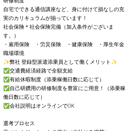
研修制度
自宅でできる通信講座など、身に付けて損なしの充
実のカリキュラムが揃っています！
社会保険＊社会保険完備（加入条件がございま
す。）
・雇用保険 ・労災保険 ・健康保険 ・厚生年金
職場環境
✨
弊社 登録型派遣添乗員として働くメリット
✨
✅
交通費経済経路で全額支給
✅
有給休暇制度（添乗稼働日数に応じて）
✅
自己研鑽用の研修制度を豊富にご用意！（添乗稼
働日数に応じて）
✅
会社説明はオンラインでOK
選考プロセス