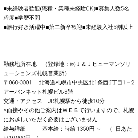
■未経験者歓迎(職種・業種未経験OK)■募集人数5名
程度■学歴不問
■旅行好き活躍中■第二新卒歓迎■未経験入社5割以上
勤務地所在地 （登録地：㈱Ｊ＆Ｊヒューマンソリ
ューションズ札幌営業所）
〒060-0001 北海道札幌市中央区北1条西6丁目1－2
アーバンネット札幌ビル8階
交通・アクセス JR札幌駅から徒歩10分
※面接やその他ご案内はＷＥＢで行いますので、札幌
にお越しいただく必要はございません
給与詳細 基本給：時給 1350円 ～ （1日あた
り10,800円～）